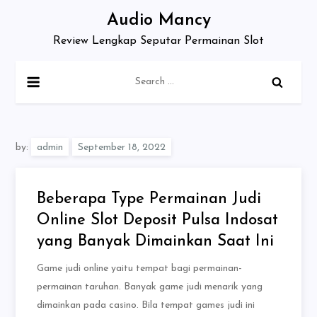
Skip
Audio Mancy
to
Review Lengkap Seputar Permainan Slot
content
Search
for:
by:
admin
Beberapa Type Permainan Judi
Online Slot Deposit Pulsa Indosat
yang Banyak Dimainkan Saat Ini
Game judi online yaitu tempat bagi permainan-
permainan taruhan. Banyak game judi menarik yang
dimainkan pada casino. Bila tempat games judi ini