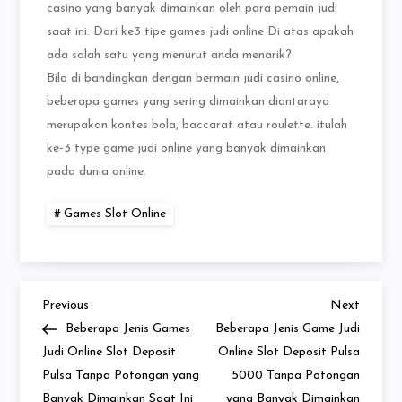
casino yang banyak dimainkan oleh para pemain judi
saat ini. Dari ke3 tipe games judi online Di atas apakah
ada salah satu yang menurut anda menarik?
Bila di bandingkan dengan bermain judi casino online,
beberapa games yang sering dimainkan diantaraya
merupakan kontes bola, baccarat atau roulette. itulah
ke-3 type game judi online yang banyak dimainkan
pada dunia online.
Games Slot Online
Previous
Next
Post
Previous
Next
Post
Post
Beberapa Jenis Games
Beberapa Jenis Game Judi
navigation
Judi Online Slot Deposit
Online Slot Deposit Pulsa
Pulsa Tanpa Potongan yang
5000 Tanpa Potongan
Banyak Dimainkan Saat Ini
yang Banyak Dimainkan