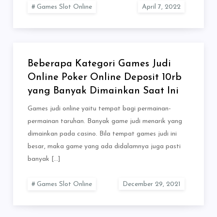
Games Slot Online
Beberapa Kategori Games Judi
Online Poker Online Deposit 10rb
yang Banyak Dimainkan Saat Ini
Games judi online yaitu tempat bagi permainan-
permainan taruhan. Banyak game judi menarik yang
dimainkan pada casino. Bila tempat games judi ini
besar, maka game yang ada didalamnya juga pasti
banyak […]
Games Slot Online