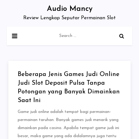
Skip
Audio Mancy
to
Review Lengkap Seputar Permainan Slot
content
Search
for:
Beberapa Jenis Games Judi Online
Judi Slot Deposit Pulsa Tanpa
Potongan yang Banyak Dimainkan
Saat Ini
Game judi online adalah tempat bagi permainan-
permainan taruhan. Banyak games judi menarik yang
dimainkan pada casino. Apabila tempat game judi ini
besar, maka game yang ada didalamnya juga tentu