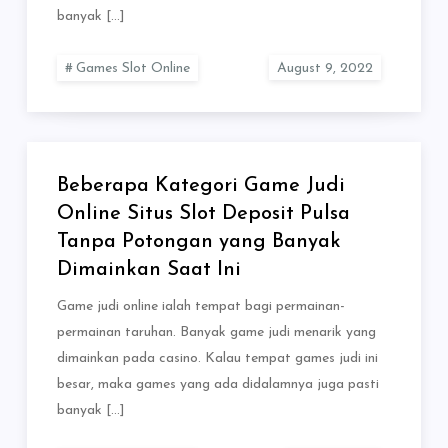
banyak […]
Games Slot Online
Beberapa Kategori Game Judi
Online Situs Slot Deposit Pulsa
Tanpa Potongan yang Banyak
Dimainkan Saat Ini
Game judi online ialah tempat bagi permainan-
permainan taruhan. Banyak game judi menarik yang
dimainkan pada casino. Kalau tempat games judi ini
besar, maka games yang ada didalamnya juga pasti
banyak […]