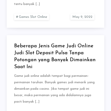
tentu banyak […]
Games Slot Online
Beberapa Jenis Game Judi Online
Judi Slot Deposit Pulsa Tanpa
Potongan yang Banyak Dimainkan
Saat Ini
Game judi online adalah tempat bagi permainan-
permainan taruhan. Banyak games judi menarik yang
dimainkan pada casino. Jika tempat game judi ini
besar, maka permainan yang ada didalamnya juga
pasti banyak […]