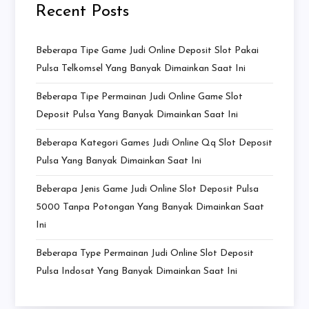
Recent Posts
Beberapa Tipe Game Judi Online Deposit Slot Pakai
Pulsa Telkomsel Yang Banyak Dimainkan Saat Ini
Beberapa Tipe Permainan Judi Online Game Slot
Deposit Pulsa Yang Banyak Dimainkan Saat Ini
Beberapa Kategori Games Judi Online Qq Slot Deposit
Pulsa Yang Banyak Dimainkan Saat Ini
Beberapa Jenis Game Judi Online Slot Deposit Pulsa
5000 Tanpa Potongan Yang Banyak Dimainkan Saat
Ini
Beberapa Type Permainan Judi Online Slot Deposit
Pulsa Indosat Yang Banyak Dimainkan Saat Ini