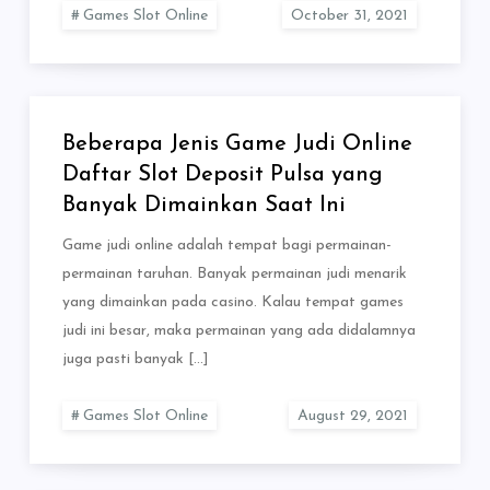
Games Slot Online
Beberapa Jenis Game Judi Online
Daftar Slot Deposit Pulsa yang
Banyak Dimainkan Saat Ini
Game judi online adalah tempat bagi permainan-
permainan taruhan. Banyak permainan judi menarik
yang dimainkan pada casino. Kalau tempat games
judi ini besar, maka permainan yang ada didalamnya
juga pasti banyak […]
Games Slot Online