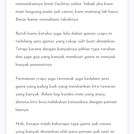
memainkannya lewat fasilitas online. Sebab jika kami
main langsung pada judi casino, kami memang lah harus
Benar-benar memahami tekniknya.
Butuh kamu ketahui juga, bila dalam games craps ini
terbilang jenis games yang cukup sulit buat dimainkan.
Tetapi karena dengan banyaknya pilihan type taruhan
dan juga gaji yang banyak membuat game ini menjadi
banyak peminatnya.
Permainan craps juga termasuk juga kedalam jenis
game yang paling baik yang memberikan kita tawaran
yang banyak. Belum lagi kondisi main yang enjoy,
dimana kita bisa melakukan komunikasi dengan pemain
lainnya.
Nah, bosque itulah beberapa type game judi casino
yang banyak dimainkan oleh para pemain judi saat ini.