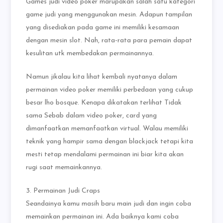
Games judi video poker marupakan salah satu kategori
game judi yang menggunakan mesin. Adapun tampilan
yang disediakan pada game ini memiliki kesamaan
dengan mesin slot. Nah, rata-rata para pemain dapat
kesulitan utk membedakan permainannya.
Namun jikalau kita lihat kembali nyatanya dalam
permainan video poker memiliki perbedaan yang cukup
besar lho bosque. Kenapa dikatakan terlihat Tidak
sama Sebab dalam video poker, card yang
dimanfaatkan memanfaatkan virtual. Walau memiliki
teknik yang hampir sama dengan blackjack tetapi kita
mesti tetap mendalami permainan ini biar kita akan
rugi saat memainkannya.
3. Permainan Judi Craps
Seandainya kamu masih baru main judi dan ingin coba
memainkan permainan ini. Ada baiknya kami coba