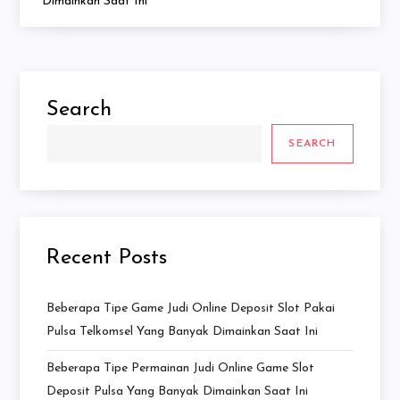
Dimainkan Saat Ini
Search
SEARCH
Recent Posts
Beberapa Tipe Game Judi Online Deposit Slot Pakai
Pulsa Telkomsel Yang Banyak Dimainkan Saat Ini
Beberapa Tipe Permainan Judi Online Game Slot
Deposit Pulsa Yang Banyak Dimainkan Saat Ini