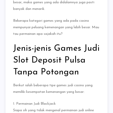
besar, maka games yang ada didalamnya juga pasti
banyak dan menarik.
Beberapa kategori games yang ada pada casino
mempunyai peluang kemenangan yang lebih besar. Mau
tau permainan apa sajakah itu?
Jenis-jenis Games Judi
Slot Deposit Pulsa
Tanpa Potongan
Berikut ialah beberapa tipe games judi casino yang
memiliki kesempatan kemenangan yang besar:
1. Permainan Judi Blackjack
Siapa sih yang tidak mengenal permainan judi online