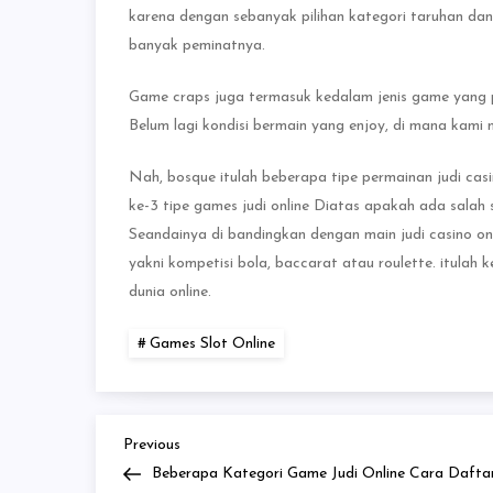
karena dengan sebanyak pilihan kategori taruhan da
banyak peminatnya.
Game craps juga termasuk kedalam jenis game yang 
Belum lagi kondisi bermain yang enjoy, di mana kami
Nah, bosque itulah beberapa tipe permainan judi casi
ke-3 tipe games judi online Diatas apakah ada salah
Seandainya di bandingkan dengan main judi casino on
yakni kompetisi bola, baccarat atau roulette. itulah
dunia online.
Games Slot Online
Previous
Post
Previous
Post
Beberapa Kategori Game Judi Online Cara Dafta