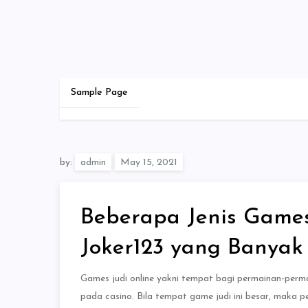
Skip
to
content
Sample Page
by:
admin
Beberapa Jenis Games
Joker123 yang Banyak
Games judi online yakni tempat bagi permainan-perm
pada casino. Bila tempat game judi ini besar, maka 