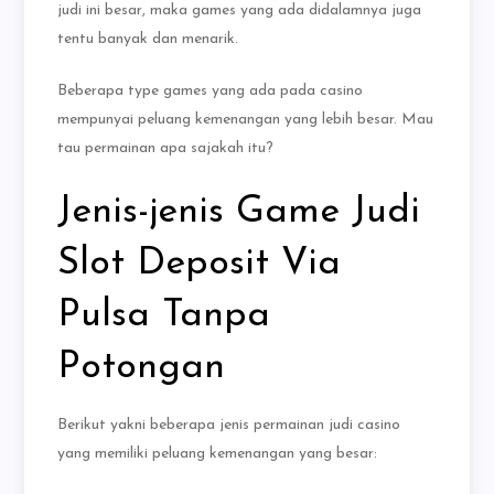
judi ini besar, maka games yang ada didalamnya juga
tentu banyak dan menarik.
Beberapa type games yang ada pada casino
mempunyai peluang kemenangan yang lebih besar. Mau
tau permainan apa sajakah itu?
Jenis-jenis Game Judi
Slot Deposit Via
Pulsa Tanpa
Potongan
Berikut yakni beberapa jenis permainan judi casino
yang memiliki peluang kemenangan yang besar: