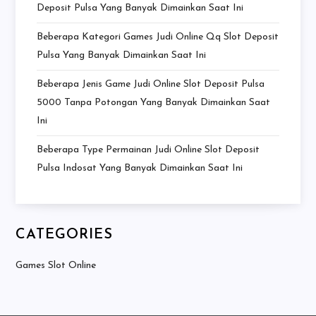
Deposit Pulsa Yang Banyak Dimainkan Saat Ini
Beberapa Kategori Games Judi Online Qq Slot Deposit
Pulsa Yang Banyak Dimainkan Saat Ini
Beberapa Jenis Game Judi Online Slot Deposit Pulsa
5000 Tanpa Potongan Yang Banyak Dimainkan Saat
Ini
Beberapa Type Permainan Judi Online Slot Deposit
Pulsa Indosat Yang Banyak Dimainkan Saat Ini
CATEGORIES
Games Slot Online