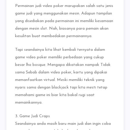
Permainan judi video poker marupakan salah satu jenis
game judi yang menggunakan mesin. Adapun tampilan
yang disediakan pada permainan ini memiliki kesamaan
dengan mesin slot. Nah, biasanya para pemain akan
kesulitan buat membedakan permainannya.
Tapi seandainya kita lihat kembali ternyata dalam
game video poker memiliki perbedaan yang cukup
besar lho bosque. Mengapa dikatakan nampak Tidak
sama Sebab dalam video poker, kartu yang dipakai
memanfaatkan virtual. Meski memiliki teknik yang
nyaris sama dengan blackjack tapi kita mesti tetap
memahami game ini biar kita bakal rugi saat
memainkannya.
3. Game Judi Craps
Seandainya anda masih baru main judi dan ingin coba