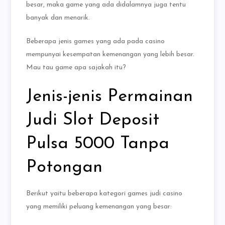
besar, maka game yang ada didalamnya juga tentu
banyak dan menarik.
Beberapa jenis games yang ada pada casino
mempunyai kesempatan kemenangan yang lebih besar.
Mau tau game apa sajakah itu?
Jenis-jenis Permainan
Judi Slot Deposit
Pulsa 5000 Tanpa
Potongan
Berikut yaitu beberapa kategori games judi casino
yang memiliki peluang kemenangan yang besar: