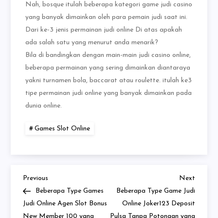
Nah, bosque itulah beberapa kategori game judi casino
yang banyak dimainkan oleh para pemain judi saat ini.
Dari ke-3 jenis permainan judi online Di atas apakah
ada salah satu yang menurut anda menarik?
Bila di bandingkan dengan main-main judi casino online,
beberapa permainan yang sering dimainkan diantaraya
yakni turnamen bola, baccarat atau roulette. itulah ke3
tipe permainan judi online yang banyak dimainkan pada
dunia online.
Games Slot Online
Previous
Next
Post
Previous
Next
Post
Post
Beberapa Type Games
Beberapa Type Game Judi
navigation
Judi Online Agen Slot Bonus
Online Joker123 Deposit
New Member 100 yang
Pulsa Tanpa Potongan yang