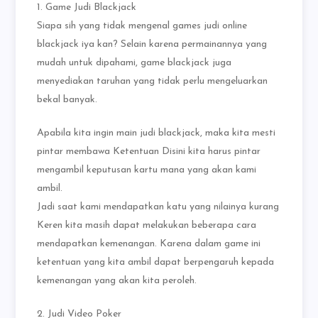
1. Game Judi Blackjack
Siapa sih yang tidak mengenal games judi online
blackjack iya kan? Selain karena permainannya yang
mudah untuk dipahami, game blackjack juga
menyediakan taruhan yang tidak perlu mengeluarkan
bekal banyak.
Apabila kita ingin main judi blackjack, maka kita mesti
pintar membawa Ketentuan Disini kita harus pintar
mengambil keputusan kartu mana yang akan kami
ambil.
Jadi saat kami mendapatkan katu yang nilainya kurang
Keren kita masih dapat melakukan beberapa cara
mendapatkan kemenangan. Karena dalam game ini
ketentuan yang kita ambil dapat berpengaruh kepada
kemenangan yang akan kita peroleh.
2. Judi Video Poker