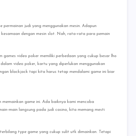
ype permainan judi yang menggunakan mesin. Adapun
 kesamaan dengan mesin slot. Nah, rata-rata para pemain
lam games video poker memiliki perbedaan yang cukup besar lho
 dalam video poker, kartu yang diperlukan menggunakan
engan blackjack tapi kita harus tetap mendalami game ini biar
lah memainkan game ini. Ada baiknya kami mencoba
 main-main langsung pada judi casino, kita memang mesti
 terbilang type game yang cukup sulit utk dimainkan. Tetapi