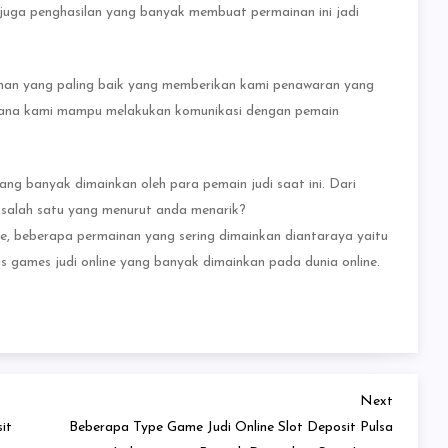
 juga penghasilan yang banyak membuat permainan ini jadi
inan yang paling baik yang memberikan kami penawaran yang
dimana kami mampu melakukan komunikasi dengan pemain
ng banyak dimainkan oleh para pemain judi saat ini. Dari
 salah satu yang menurut anda menarik?
ne, beberapa permainan yang sering dimainkan diantaraya yaitu
nis games judi online yang banyak dimainkan pada dunia online.
Next
Next
Post
it
Beberapa Type Game Judi Online Slot Deposit Pulsa