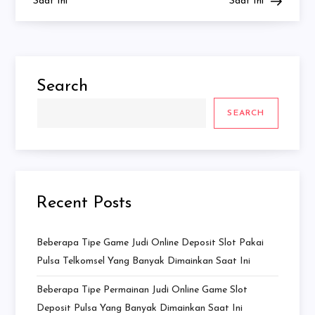
Saat Ini
Saat Ini
Search
SEARCH
Recent Posts
Beberapa Tipe Game Judi Online Deposit Slot Pakai
Pulsa Telkomsel Yang Banyak Dimainkan Saat Ini
Beberapa Tipe Permainan Judi Online Game Slot
Deposit Pulsa Yang Banyak Dimainkan Saat Ini