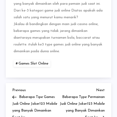
yang banyak dimainkan oleh para pemain judi saat ini.
Dari ke-3 kategori game judi online Diatas apakah ada
salah satu yang menurut kamu menarik?
Jikalau di bandingkan dengan main judi casino online,
beberapa games yang tidak jarang dimainkan
diantaraya merupakan turnamen bola, baccarat atau
roulette. itulah ke3 type games judi online yang banyak
dimainkan pada dunia online.
Games Slot Online
Previous
Next
Post
Previous
Next
Post
Post
Beberapa Tipe Games
Beberapa Type Permainan
navigation
Judi Online Joker123 Mobile
Judi Online Joker123 Mobile
yang Banyak Dimainkan
yang Banyak Dimainkan