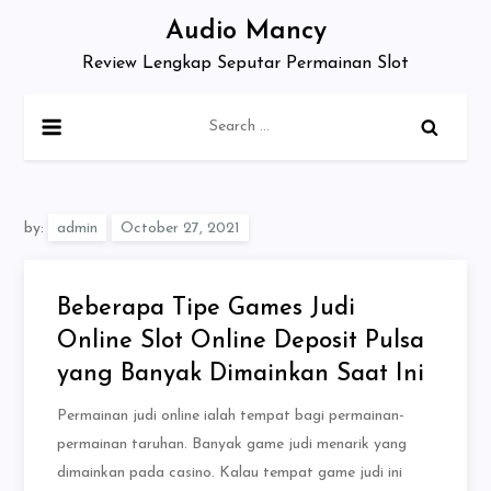
Skip
Audio Mancy
to
Review Lengkap Seputar Permainan Slot
content
Search
for:
by:
admin
Beberapa Tipe Games Judi
Online Slot Online Deposit Pulsa
yang Banyak Dimainkan Saat Ini
Permainan judi online ialah tempat bagi permainan-
permainan taruhan. Banyak game judi menarik yang
dimainkan pada casino. Kalau tempat game judi ini