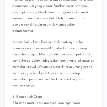
permainan judi yang memanfaatkan mesin. Adapun
penampilan yang disediakan pada games ini memiliki
kesamaan dengan mesin slot. Nah, rata-rata para
pemain bakal kesulitan untuk membedakan
permainannya.
Namun kalau kami lihat kembali nyatanya dalam
games video poker memiliki perbedaan yang cukup
besar lho bosque. Mengapa dikatakan nampak Tidak
sama Sebab dalam video poker, kartu yang difungsikan
memakai virtual. Walaupun memiliki teknik yang nyaris
sama dengan blackjack tapi kami harus tetap
mendalami permainan ini biar kita bakal rugi saat
memainkannya.
3. Games Judi Craps
Bila anda masih baru main judi dan ingin coba