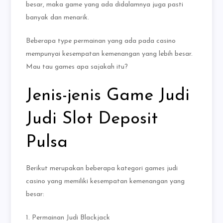
besar, maka game yang ada didalamnya juga pasti
banyak dan menarik.
Beberapa type permainan yang ada pada casino
mempunyai kesempatan kemenangan yang lebih besar.
Mau tau games apa sajakah itu?
Jenis-jenis Game Judi
Judi Slot Deposit
Pulsa
Berikut merupakan beberapa kategori games judi
casino yang memiliki kesempatan kemenangan yang
besar:
1. Permainan Judi Blackjack