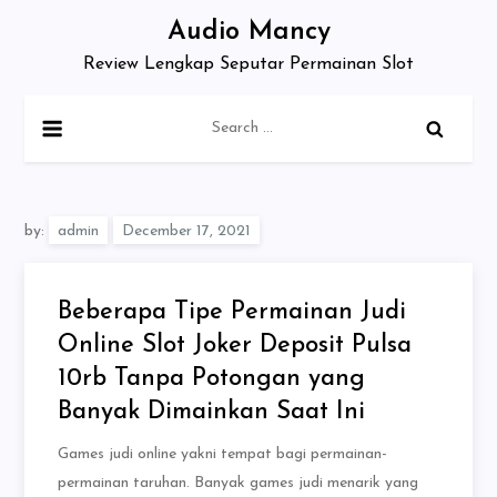
Skip
Audio Mancy
to
Review Lengkap Seputar Permainan Slot
content
Search
for:
by:
admin
Beberapa Tipe Permainan Judi
Online Slot Joker Deposit Pulsa
10rb Tanpa Potongan yang
Banyak Dimainkan Saat Ini
Games judi online yakni tempat bagi permainan-
permainan taruhan. Banyak games judi menarik yang