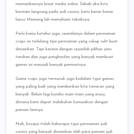
memainkannya lewat media online. Sebab jika kita
bermain langsung pada judi casino, kami benar-benar
harus Memang lah memahami tekniknya.
Perlu kamu ketahui juga, seandainya dalam permainan
craps ini terbilang tipe permainan yang cukup sulit buat
dimainkan. Tapi karena dengan sejumlah pilihan jenis
taruhan dan juga penghasilan yang banyak membuat
games ini menjadi banyak peminatnya.
Game craps juga termasuk juga kedalam type games
yang paling baik yang memberikan kita tawaran yang
banyak. Belum lagi kondisi main-main yang enjoy,
dimana kami dapat melakukan komunikasi dengan
pemain lainnya.
Nah, bosque itulah beberapa type permainan judi
casino yang banyak dimainkan oleh para pemain judi