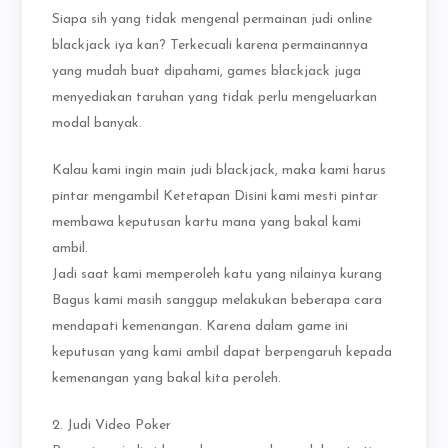
Siapa sih yang tidak mengenal permainan judi online
blackjack iya kan? Terkecuali karena permainannya
yang mudah buat dipahami, games blackjack juga
menyediakan taruhan yang tidak perlu mengeluarkan
modal banyak.
Kalau kami ingin main judi blackjack, maka kami harus
pintar mengambil Ketetapan Disini kami mesti pintar
membawa keputusan kartu mana yang bakal kami
ambil.
Jadi saat kami memperoleh katu yang nilainya kurang
Bagus kami masih sanggup melakukan beberapa cara
mendapati kemenangan. Karena dalam game ini
keputusan yang kami ambil dapat berpengaruh kepada
kemenangan yang bakal kita peroleh.
2. Judi Video Poker