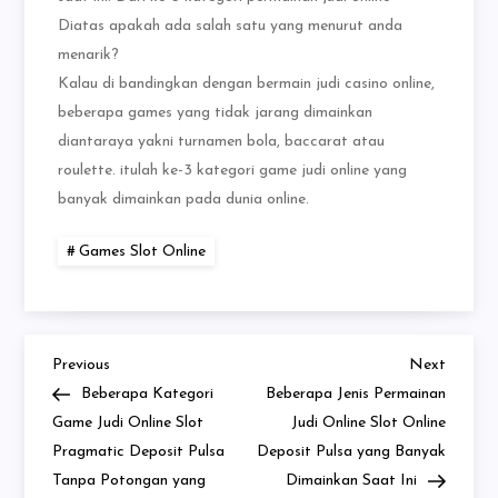
Diatas apakah ada salah satu yang menurut anda
menarik?
Kalau di bandingkan dengan bermain judi casino online,
beberapa games yang tidak jarang dimainkan
diantaraya yakni turnamen bola, baccarat atau
roulette. itulah ke-3 kategori game judi online yang
banyak dimainkan pada dunia online.
Games Slot Online
Previous
Next
Post
Previous
Next
Post
Post
Beberapa Kategori
Beberapa Jenis Permainan
navigation
Game Judi Online Slot
Judi Online Slot Online
Pragmatic Deposit Pulsa
Deposit Pulsa yang Banyak
Tanpa Potongan yang
Dimainkan Saat Ini