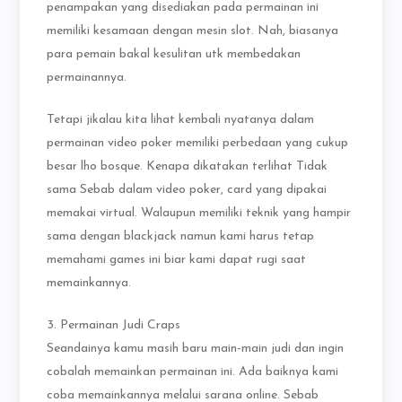
penampakan yang disediakan pada permainan ini
memiliki kesamaan dengan mesin slot. Nah, biasanya
para pemain bakal kesulitan utk membedakan
permainannya.
Tetapi jikalau kita lihat kembali nyatanya dalam
permainan video poker memiliki perbedaan yang cukup
besar lho bosque. Kenapa dikatakan terlihat Tidak
sama Sebab dalam video poker, card yang dipakai
memakai virtual. Walaupun memiliki teknik yang hampir
sama dengan blackjack namun kami harus tetap
memahami games ini biar kami dapat rugi saat
memainkannya.
3. Permainan Judi Craps
Seandainya kamu masih baru main-main judi dan ingin
cobalah memainkan permainan ini. Ada baiknya kami
coba memainkannya melalui sarana online. Sebab