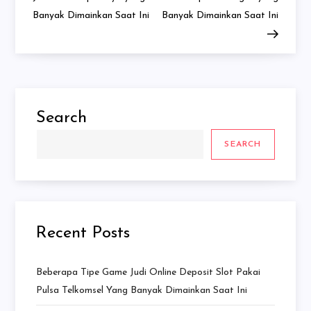
Banyak Dimainkan Saat Ini
Banyak Dimainkan Saat Ini
Search
SEARCH
Recent Posts
Beberapa Tipe Game Judi Online Deposit Slot Pakai
Pulsa Telkomsel Yang Banyak Dimainkan Saat Ini