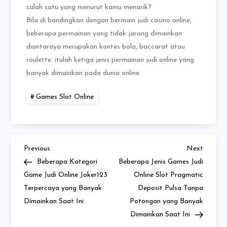
salah satu yang menurut kamu menarik?
Bila di bandingkan dengan bermain judi casino online,
beberapa permainan yang tidak jarang dimainkan
diantaraya merupakan kontes bola, baccarat atau
roulette. itulah ketiga jenis permainan judi online yang
banyak dimainkan pada dunia online.
Games Slot Online
Previous
Next
Post
Previous
Next
Post
Post
Beberapa Kategori
Beberapa Jenis Games Judi
navigation
Game Judi Online Joker123
Online Slot Pragmatic
Terpercaya yang Banyak
Deposit Pulsa Tanpa
Dimainkan Saat Ini
Potongan yang Banyak
Dimainkan Saat Ini