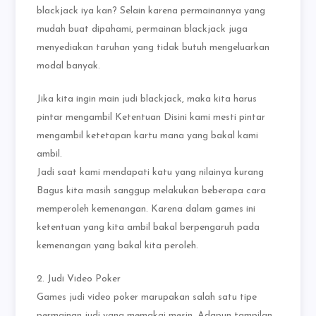
blackjack iya kan? Selain karena permainannya yang
mudah buat dipahami, permainan blackjack juga
menyediakan taruhan yang tidak butuh mengeluarkan
modal banyak.
Jika kita ingin main judi blackjack, maka kita harus
pintar mengambil Ketentuan Disini kami mesti pintar
mengambil ketetapan kartu mana yang bakal kami
ambil.
Jadi saat kami mendapati katu yang nilainya kurang
Bagus kita masih sanggup melakukan beberapa cara
memperoleh kemenangan. Karena dalam games ini
ketentuan yang kita ambil bakal berpengaruh pada
kemenangan yang bakal kita peroleh.
2. Judi Video Poker
Games judi video poker marupakan salah satu tipe
permainan judi yang memakai mesin. Adapun tampilan