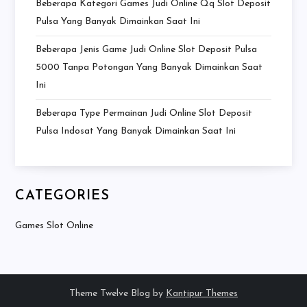
Beberapa Kategori Games Judi Online Qq Slot Deposit
Pulsa Yang Banyak Dimainkan Saat Ini
Beberapa Jenis Game Judi Online Slot Deposit Pulsa
5000 Tanpa Potongan Yang Banyak Dimainkan Saat
Ini
Beberapa Type Permainan Judi Online Slot Deposit
Pulsa Indosat Yang Banyak Dimainkan Saat Ini
CATEGORIES
Games Slot Online
Theme Twelve Blog by
Kantipur Themes