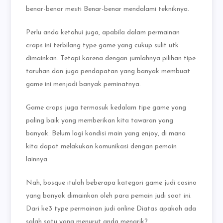
benar-benar mesti Benar-benar mendalami tekniknya.
Perlu anda ketahui juga, apabila dalam permainan
craps ini terbilang type game yang cukup sulit utk
dimainkan. Tetapi karena dengan jumlahnya pilihan tipe
taruhan dan juga pendapatan yang banyak membuat
game ini menjadi banyak peminatnya.
Game craps juga termasuk kedalam tipe game yang
paling baik yang memberikan kita tawaran yang
banyak. Belum lagi kondisi main yang enjoy, di mana
kita dapat melakukan komunikasi dengan pemain
lainnya.
Nah, bosque itulah beberapa kategori game judi casino
yang banyak dimainkan oleh para pemain judi saat ini.
Dari ke3 type permainan judi online Diatas apakah ada
salah satu yang menurut anda menarik?