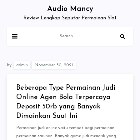
Skip
Audio Mancy
to
Review Lengkap Seputar Permainan Slot
content
Search
for:
by:
admin
Beberapa Type Permainan Judi
Online Agen Bola Terpercaya
Deposit 50rb yang Banyak
Dimainkan Saat Ini
Permainan judi online yaitu tempat bagi permainan-
permainan taruhan. Banyak game judi menarik yang