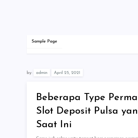
Skip
to
content
Sample Page
by:
admin
Beberapa Type Perma
Slot Deposit Pulsa y
Saat Ini