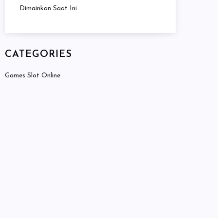
Dimainkan Saat Ini
CATEGORIES
Games Slot Online