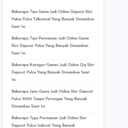
Beberapa Tipe Game Judi Online Deposit Slot
Pakai Pulsa Telkomsel Yang Banyak Dimainkan
Saat Ini
Beberapa Tipe Permainan Judi Online Game
Slot Deposit Pulsa Yang Banyak Dimainkan
Saat Ini
Beberapa Kategori Games Judi Online Qq Slot
Deposit Pulsa Yang Banyak Dimainkan Saat
Ini
Beberapa Jenis Game Judi Online Slot Deposit
Pulsa 5000 Tanpa Potongan Yang Banyak
Dimainkan Saat Ini
Beberapa Type Permainan Judi Online Slot
Deposit Pulsa Indosat Yang Banyak