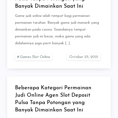
Banyak Dimainkan Saat Ini
Game judi online ialah tempat bagi permainan-
permainan taruhan. Banyak game judi menarik yang
dimainkan pada casino. Seandainya tempat
permainan judi ini besar, maka game yang ada
didalamnya juga pasti banyak […]
Games Slot Online
Beberapa Kategori Permainan
Judi Online Agen Slot Deposit
Pulsa Tanpa Potongan yang
Banyak Dimainkan Saat Ini