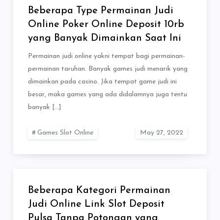
Beberapa Type Permainan Judi
Online Poker Online Deposit 10rb
yang Banyak Dimainkan Saat Ini
Permainan judi online yakni tempat bagi permainan-
permainan taruhan. Banyak games judi menarik yang
dimainkan pada casino. Jika tempat game judi ini
besar, maka games yang ada didalamnya juga tentu
banyak […]
Games Slot Online
Beberapa Kategori Permainan
Judi Online Link Slot Deposit
Pulsa Tanpa Potongan yang