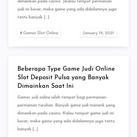
dimainkan pada casino. Jikalau tempat permainan
judi ini besar, maka game yang ada didalamnya juga
tentu banyak […]
Games Slot Online
Beberapa Type Game Judi Online
Slot Deposit Pulsa yang Banyak
Dimainkan Saat Ini
Games judi online ialah tempat bagi permainan-
permainan taruhan. Banyak game judi menarik yang
dimainkan pada casino. Kalau tempat game judi ini
besar, maka game yang ada didalamnya juga tentu
banyak […]